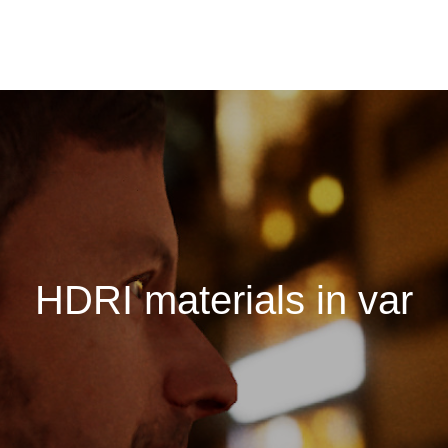
m
a
t
e
r
i
a
l
s
i
n
v
a
r
i
o
u
s
p
a
r
t
s