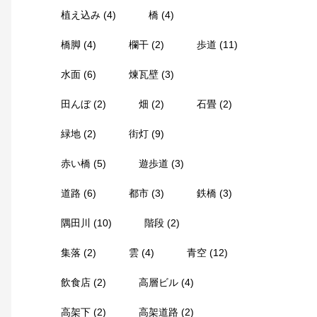
植え込み
(4)
橋
(4)
橋脚
(4)
欄干
(2)
歩道
(11)
水面
(6)
煉瓦壁
(3)
田んぼ
(2)
畑
(2)
石畳
(2)
緑地
(2)
街灯
(9)
赤い橋
(5)
遊歩道
(3)
道路
(6)
都市
(3)
鉄橋
(3)
隅田川
(10)
階段
(2)
集落
(2)
雲
(4)
青空
(12)
飲食店
(2)
高層ビル
(4)
高架下
(2)
高架道路
(2)