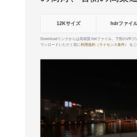
12Kサイズ
hdrファイ
Downloadリンクからは高画質.hdrファイル、下部のV
ウンロードいただく前に
利用規約（ライセンス条件）
をご