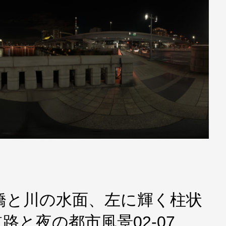
橋と川の水面、左に輝く柱状
路と夜の都市風景02-07