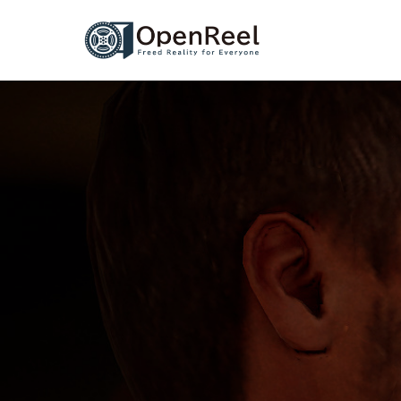
H
D
R
I