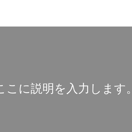
こ
こ
に
説
明
を
入
力
し
ま
す
こ
こ
に