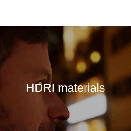
H
D
R
I
m
a
t
e
r
i
a
l
s
i
n
v
a