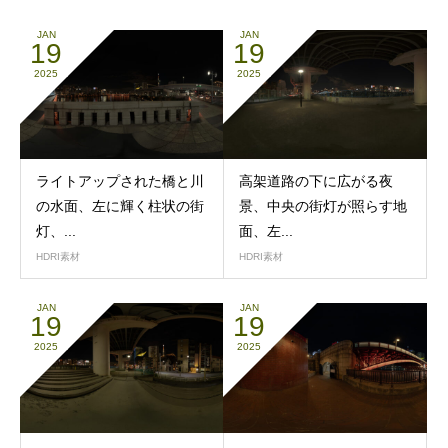
JAN
JAN
19
19
2025
2025
ライトアップされた橋と川
高架道路の下に広がる夜
の水面、左に輝く柱状の街
景、中央の街灯が照らす地
灯、...
面、左...
HDRI素材
HDRI素材
JAN
JAN
19
19
2025
2025