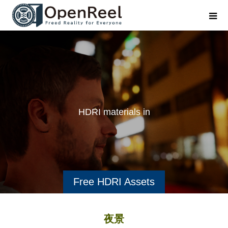
H
D
R
I
m
a
t
e
r
i
a
l
s
i
n
v
Free HDRI Assets
夜景