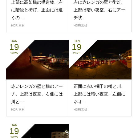
上部に高架橋の構造物、左
左に赤レンガの壁と街灯、
に階段と街灯、正面には遠
上部は暗い夜空、右にアー
くの...
チ状...
HDRI素材
HDRI素材
JAN
JAN
19
19
2025
2025
赤いレンガの壁と橋のアー
正面に赤い欄干の橋と川、
チ、上部は夜空、右側には
上部には暗い夜空、左側に
川と...
ネオ...
HDRI素材
HDRI素材
JAN
19
2025