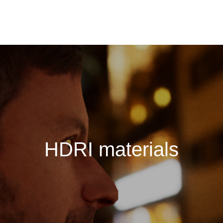
H
D
R
I
m
a
t
e
r
i
a
l
s
i
n
v
a