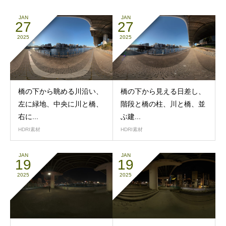
JAN
JAN
27
27
2025
2025
橋の下から眺める川沿い、
橋の下から見える日差し、
左に緑地、中央に川と橋、
階段と橋の柱、川と橋、並
右に...
ぶ建...
HDRI素材
HDRI素材
JAN
JAN
19
19
2025
2025