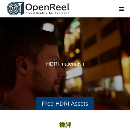
H
D
R
I
m
a
t
e
r
i
a
l
s
i
n
Free HDRI Assets
橋脚