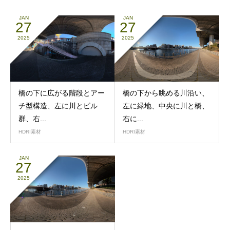
JAN
JAN
27
27
2025
2025
橋の下に広がる階段とアー
橋の下から眺める川沿い、
チ型構造、左に川とビル
左に緑地、中央に川と橋、
群、右...
右に...
HDRI素材
HDRI素材
JAN
27
2025