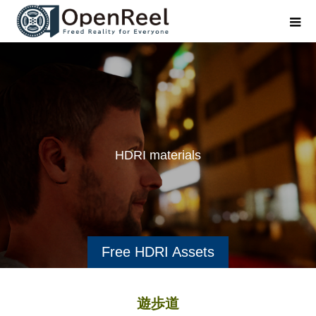
H
D
R
I
m
a
t
e
r
i
a
l
s
i
n
Free HDRI Assets
遊歩道