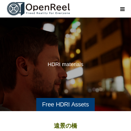
H
D
R
I
m
a
t
e
r
i
a
l
s
i
n
Free HDRI Assets
遠景の橋