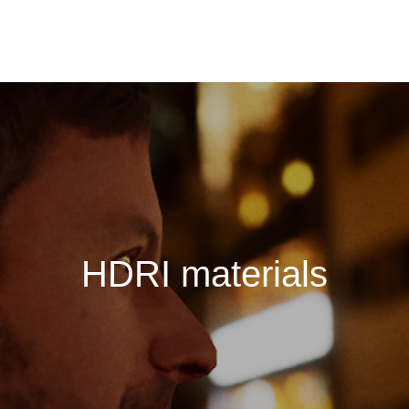
H
D
R
I
m
a
t
e
r
i
a
l
s
i
n
v
a