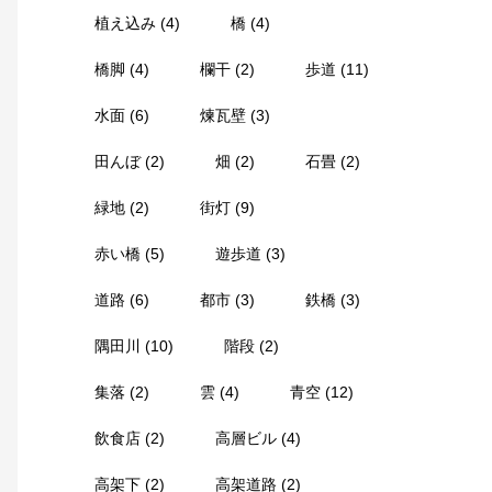
植え込み
(4)
橋
(4)
橋脚
(4)
欄干
(2)
歩道
(11)
水面
(6)
煉瓦壁
(3)
田んぼ
(2)
畑
(2)
石畳
(2)
緑地
(2)
街灯
(9)
赤い橋
(5)
遊歩道
(3)
道路
(6)
都市
(3)
鉄橋
(3)
隅田川
(10)
階段
(2)
集落
(2)
雲
(4)
青空
(12)
飲食店
(2)
高層ビル
(4)
高架下
(2)
高架道路
(2)