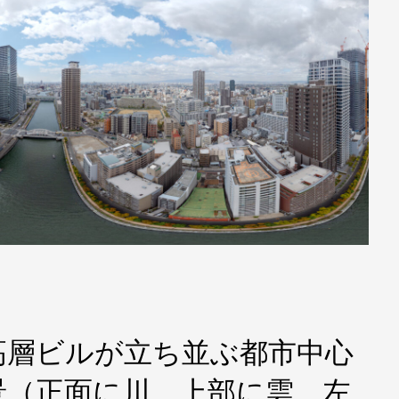
高層ビルが立ち並ぶ都市中心
景（正面に川、上部に雲、左