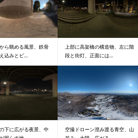
から眺める風景、鉄骨
上部に高架橋の構造物、左に階
込みとビ...
段と街灯、正面には...
の下に広がる夜景、中
空撮ドローン澄み渡る青空、山