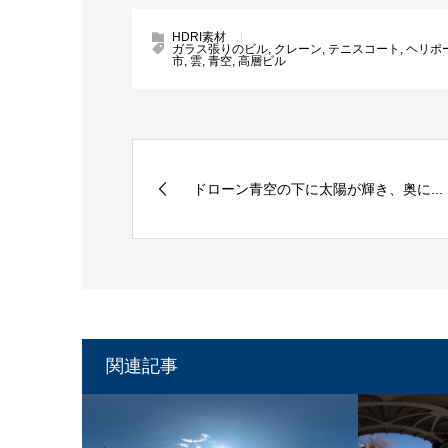
HDRI素材
ガラス張りのビル
,
クレーン
,
テニスコート
,
ヘリポ
市
,
雲
,
青空
,
高層ビル
ドローン青空の下に太陽が輝き、奥に...
関連記事