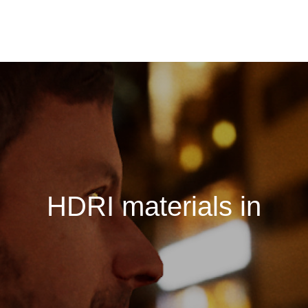
D
R
I
m
a
t
e
r
i
a
l
s
i
n
v
a
r
i
o
u
s
p