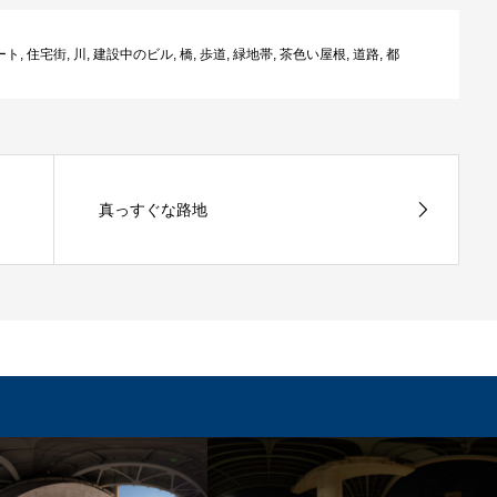
ート
,
住宅街
,
川
,
建設中のビル
,
橋
,
歩道
,
緑地帯
,
茶色い屋根
,
道路
,
都
真っすぐな路地