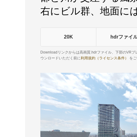
右にビル群、地面に
20K
hdrファイ
Downloadリンクからは高画質.hdrファイル、下部のV
ウンロードいただく前に
利用規約（ライセンス条件）
をご