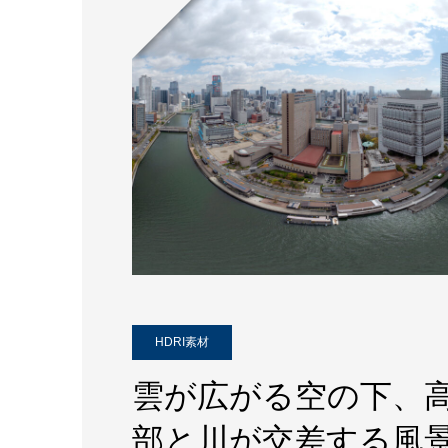
HDRI素材
雲が広がる空の下、
部と川が交差する風